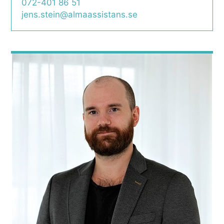
072-401 86 51
jens.stein@almaassistans.se