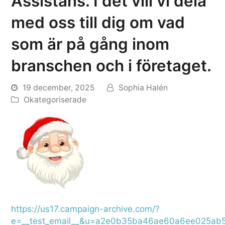
Assistans. I det vill vi dela
med oss till dig om vad
som är på gång inom
branschen och i företaget.
19 december, 2025
Sophia Halén
Okategoriserade
https://us17.campaign-archive.com/?
e=__test_email__&u=a2e0b35ba46ae60a6ee025ab