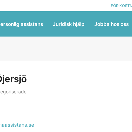
FÖR KOSTN
ersonlig assistans
Juridisk hjälp
Jobba hos oss
jersjö
egoriserade
maassistans.se