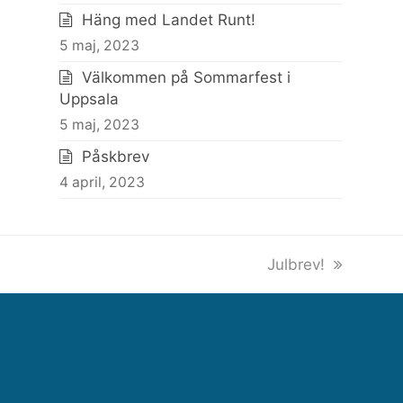
Häng med Landet Runt!
5 maj, 2023
Välkommen på Sommarfest i
Uppsala
5 maj, 2023
Påskbrev
4 april, 2023
next
Julbrev!
post: