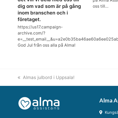
på Alma Assis
dig om vad som är på gång
oss till…
inom branschen och i
företaget.
https://us17.campaign-
archive.com/?
e=__test_email__&u=a2e0b35ba46ae60a6ee025a
God Jul från oss alla på Alma!
previous
Almas julbord i Uppsala!
post:
Alma As
Kungsä