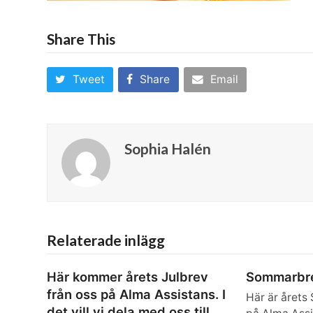
Share This
Tweet
Share
Email
Sophia Halén
Relaterade inlägg
Här kommer årets Julbrev
Sommarbr
från oss på Alma Assistans. I
Här är årets
det vill vi dela med oss till