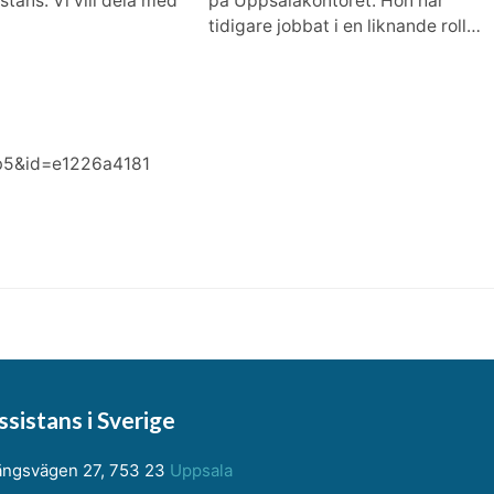
tans. Vi vill dela med
på Uppsalakontoret. Hon har
tidigare jobbat i en liknande roll…
b5&id=e1226a4181
sistans i Sverige
ngsvägen 27, 753 23
Uppsala