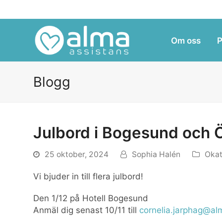
Om oss
P
Blogg
Julbord i Bogesund och Ö
25 oktober, 2024
Sophia Halén
Okat
Vi bjuder in till flera julbord!
Den 1/12 på Hotell Bogesund
Anmäl dig senast 10/11 till
cornelia.jarphag@al