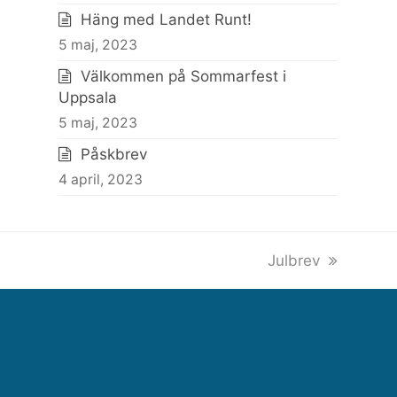
Häng med Landet Runt!
5 maj, 2023
Välkommen på Sommarfest i
Uppsala
5 maj, 2023
Påskbrev
4 april, 2023
next
Julbrev
post: