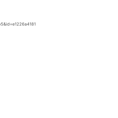
b5&id=e1226a4181