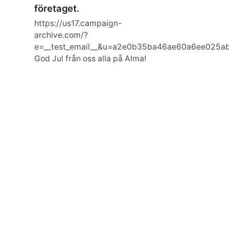
företaget.
https://us17.campaign-
archive.com/?
e=__test_email__&u=a2e0b35ba46ae60a6ee025a
God Jul från oss alla på Alma!