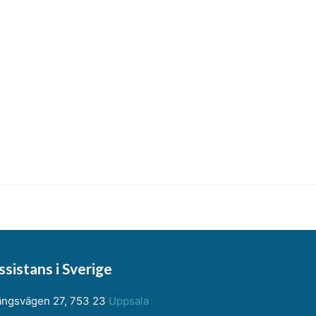
sistans i Sverige
ngsvägen 27, 753 23
Uppsala